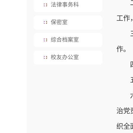
保密室
三、协
综合档案室
作。
校友办公室
四、负
五、负
六、根
治党责任清
织全面从严
七、负
八、组
九、负